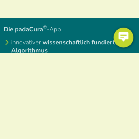
©
Die padaCura
-App
innovativer
wissenschaftlich fundierter
Algorithmus
Einsatz zu
Beginn des Beratungsprozesses
hoher
zertifizierter Sicherheitsstandard
rechtlich umfassend
geprüfter Datenschutz
Einsatz im
Jobcenter
oder beim
Träger
leicht
zu realisieren
Anwendung und Ergebnisbericht in
sechzehn verschiedenen Sprachen
parallel
nutzbar
Startseite